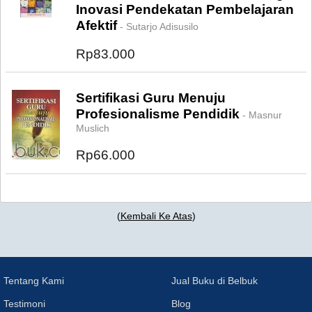
Inovasi Pendekatan Pembelajaran
Afektif
- Sutarjo Adisusilo
Rp83.000
Sertifikasi Guru Menuju
Profesionalisme Pendidik
- Masnur
Muslich
Rp66.000
(
Kembali Ke Atas
)
Tentang Kami
Jual Buku di Belbuk
Testimoni
Blog