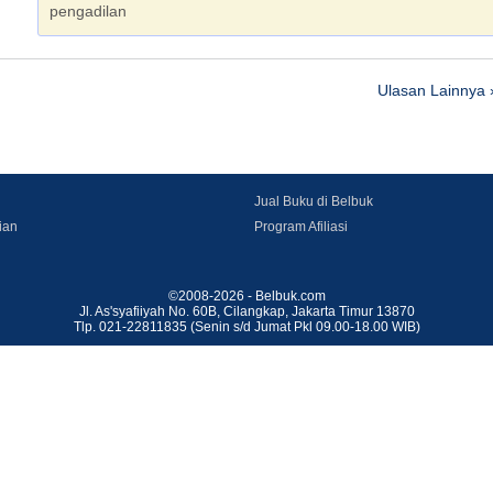
pengadilan
Ulasan Lainnya 
Jual Buku di Belbuk
ian
Program Afiliasi
©2008-2026 - Belbuk.com
Jl. As'syafiiyah No. 60B, Cilangkap, Jakarta Timur 13870
Tlp. 021-22811835 (Senin s/d Jumat Pkl 09.00-18.00 WIB)