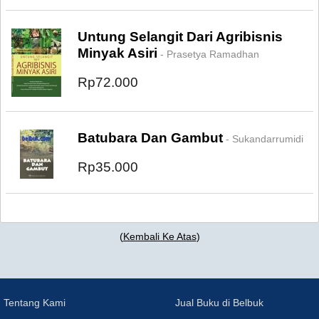
Untung Selangit Dari Agribisnis
Minyak Asiri
- Prasetya Ramadhan
Rp72.000
Batubara Dan Gambut
- Sukandarrumidi
Rp35.000
(
Kembali Ke Atas
)
Tentang Kami
Jual Buku di Belbuk