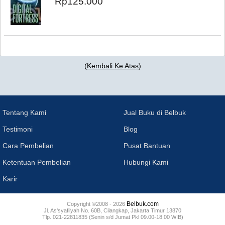
Rp125.000
(
Kembali Ke Atas
)
Tentang Kami
Jual Buku di Belbuk
Testimoni
Blog
Cara Pembelian
Pusat Bantuan
Ketentuan Pembelian
Hubungi Kami
Karir
Belbuk.com
Copyright ©2008 - 2026
Jl. As'syafiiyah No. 60B, Cilangkap, Jakarta Timur 13870
Tlp. 021-22811835 (Senin s/d Jumat Pkl 09.00-18.00 WIB)