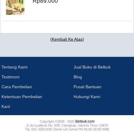
Rp89.000
(
Kembali Ke Atas
)
Tentang Kami
Jual Buku di Belbuk
Testimoni
Blog
Cara Pembelian
Pusat Bantuan
Ketentuan Pembelian
Hubungi Kami
Karir
Belbuk.com
Copyright ©2008 - 2026
Jl. As'syafiiyah No. 60B, Cilangkap, Jakarta Timur 13870
Tlp. 021-22811835 (Senin s/d Jumat Pkl 09.00-18.00 WIB)