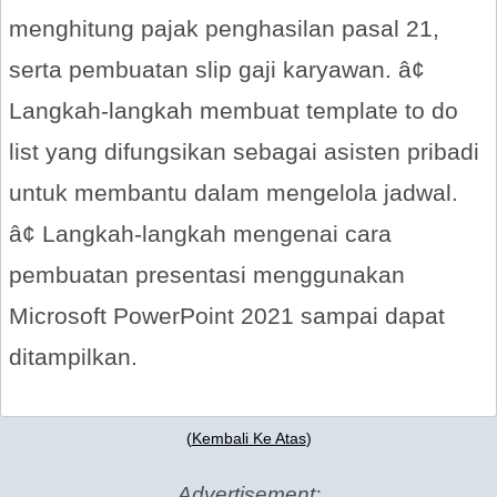
menghitung pajak penghasilan pasal 21,
serta pembuatan slip gaji karyawan. â¢
Langkah-langkah membuat template to do
list yang difungsikan sebagai asisten pribadi
untuk membantu dalam mengelola jadwal.
â¢ Langkah-langkah mengenai cara
pembuatan presentasi menggunakan
Microsoft PowerPoint 2021 sampai dapat
ditampilkan.
(
Kembali Ke Atas
)
Advertisement: