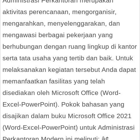
Administrasi Perkantoran merupakan
aktivitas perencanaan, mengorganisir,
mengarahkan, menyelenggarakan, dan
mengawasi berbagai pekerjaan yang
berhubungan dengan ruang lingkup di kantor
serta tata usaha yang tertib dan baik. Untuk
melaksanakan kegiatan tersebut Anda dapat
memanfaatkan fasilitas yang telah
disediakan oleh Microsoft Office (Word-
Excel-PowerPoint). Pokok bahasan yang
disajikan dalam buku Microsoft Office 2021
(Word-Excel-PowerPoint) untuk Administrasi
Perkantoran Modern ini meliputi: â¢