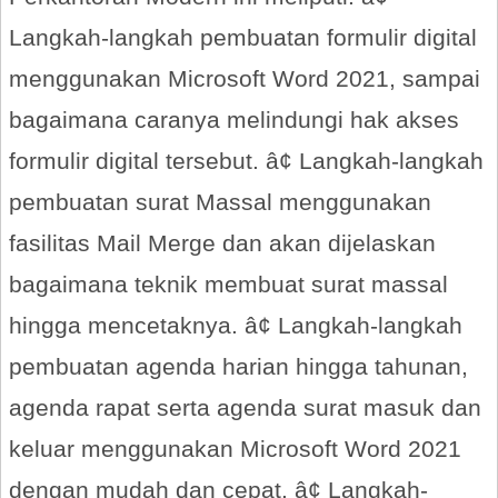
Langkah-langkah pembuatan formulir digital
menggunakan Microsoft Word 2021, sampai
bagaimana caranya melindungi hak akses
formulir digital tersebut. â¢ Langkah-langkah
pembuatan surat Massal menggunakan
fasilitas Mail Merge dan akan dijelaskan
bagaimana teknik membuat surat massal
hingga mencetaknya. â¢ Langkah-langkah
pembuatan agenda harian hingga tahunan,
agenda rapat serta agenda surat masuk dan
keluar menggunakan Microsoft Word 2021
dengan mudah dan cepat. â¢ Langkah-