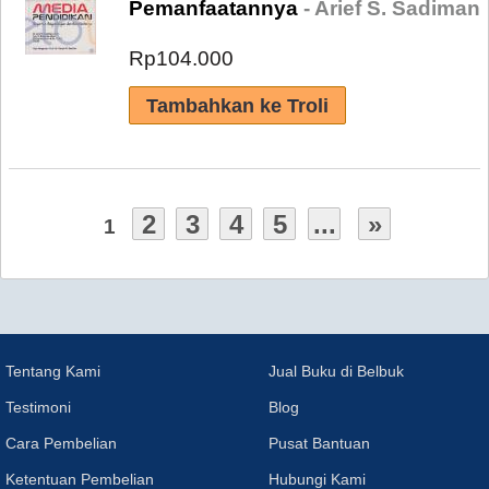
Pemanfaatannya
- Arief S. Sadiman
Rp104.000
2
3
4
5
...
»
1
Tentang Kami
Jual Buku di Belbuk
Testimoni
Blog
Cara Pembelian
Pusat Bantuan
Ketentuan Pembelian
Hubungi Kami