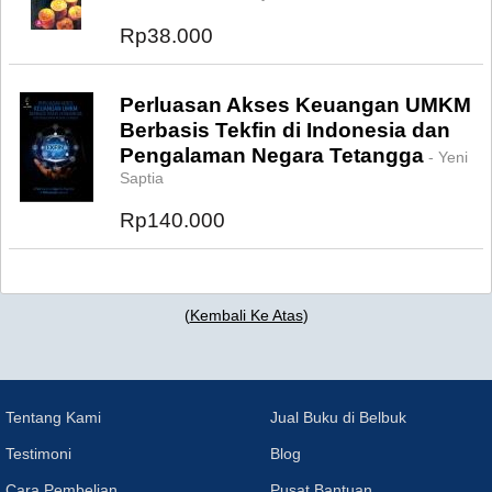
Rp38.000
Perluasan Akses Keuangan UMKM
Berbasis Tekfin di Indonesia dan
Pengalaman Negara Tetangga
- Yeni
Saptia
Rp140.000
(
Kembali Ke Atas
)
Tentang Kami
Jual Buku di Belbuk
Testimoni
Blog
Cara Pembelian
Pusat Bantuan