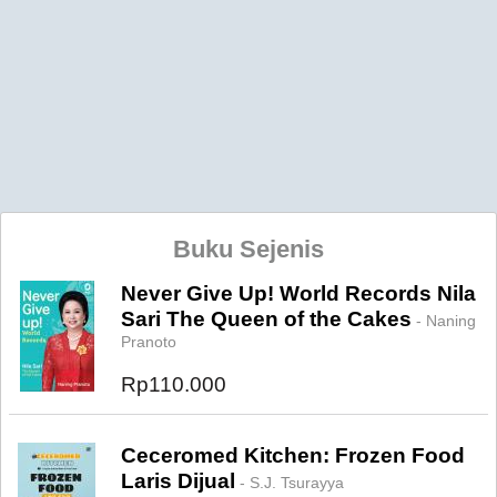
Buku Sejenis
Never Give Up! World Records Nila
Sari The Queen of the Cakes
- Naning
Pranoto
Rp110.000
Ceceromed Kitchen: Frozen Food
Laris Dijual
- S.J. Tsurayya