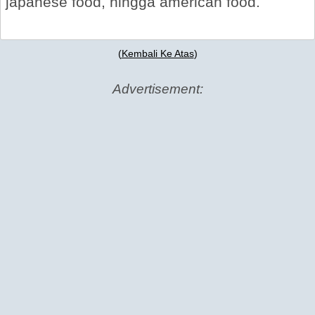
japanese food, hingga american food.
(
Kembali Ke Atas
)
Advertisement: