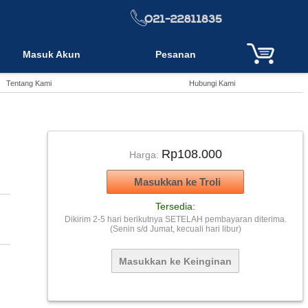
Masuk Akun
Pesanan
Tentang Kami
Hubungi Kami
Rp108.000
Harga:
Tersedia:
Dikirim 2-5 hari berikutnya SETELAH pembayaran diterima.
(Senin s/d Jumat, kecuali hari libur)