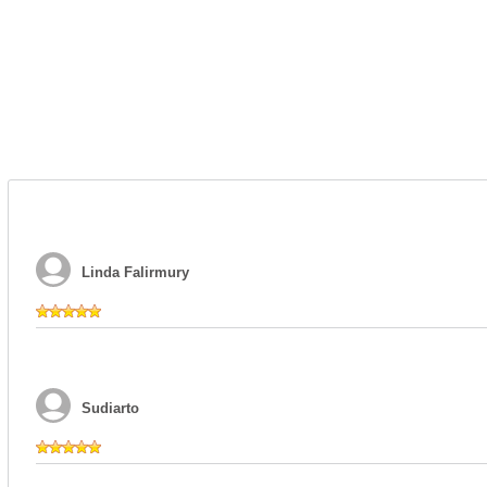
Linda Falirmury
Sudiarto