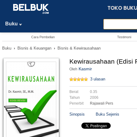
Buku
Cara Pembelian
Testimoni
Buku
›
Bisnis & Keuangan
›
Bisnis & Kewirausahaan
Kewirausahaan (Edisi R
Kasmir
Oleh
3 ulasan
Berat
0.35
Tahun
2006
Penerbit
Rajawali Pers
Sinopsis
Buku Sejenis