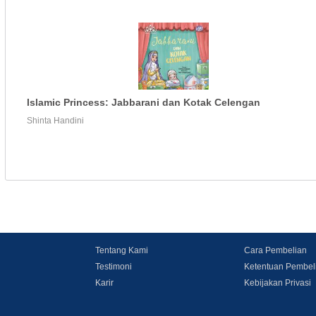
Islamic Princess: Jabbarani dan Kotak Celengan
Shinta Handini
Tentang Kami
Cara Pembelian
Testimoni
Ketentuan Pembel
Karir
Kebijakan Privasi