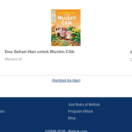
Doa Sehari-Hari untuk Muslim Cilik
Wylvera W
(
Kembali Ke Atas
)
Jual Buku di Belbuk
ian
Program Afiliasi
Blog
©2008-2026 - Belbuk.com