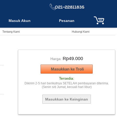
Masuk Akun
Pesanan
Tentang Kami
Hubungi Kami
Rp49.000
Harga:
Tersedia:
Dikirim 2-5 hari berikutnya SETELAH pembayaran diterima.
(Senin s/d Jumat, kecuali hari libur)