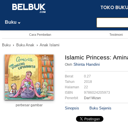
Buku
Cara Pembelian
Testimoni
Buku
›
Buku Anak
›
Anak Islami
Islamic Princess: Ami
Shinta Handini
Oleh
Berat
0.27
Tahun
2018
Halaman
22
ISBN
9786024205973
Penerbit
Dar! Mizan
perbesar gambar
Sinopsis
Buku Sejenis