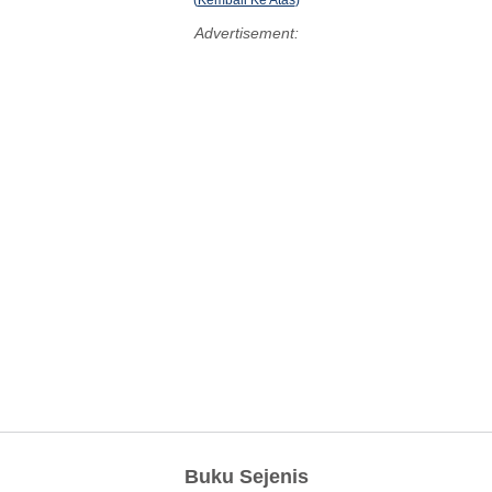
(
Kembali Ke Atas
)
Advertisement:
Buku Sejenis