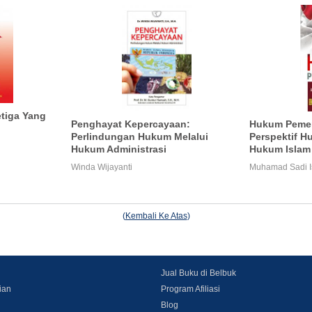
tiga Yang
Penghayat Kepercayaan:
Hukum Pemer
Perlindungan Hukum Melalui
Perspektif H
Hukum Administrasi
Hukum Islam
Winda Wijayanti
Muhamad Sadi I
(
Kembali Ke Atas
)
Jual Buku di Belbuk
ian
Program Afiliasi
Blog