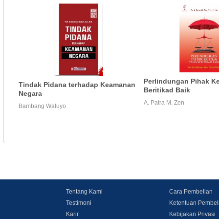
Perlindungan Pihak Ke
Tindak Pidana terhadap Keamanan
Beritikad Baik
Negara
A. Patra M. Zen
Bambang Waluyo
Tentang Kami
Cara Pembelian
Testimoni
Ketentuan Pembel
Karir
Kebijakan Privasi