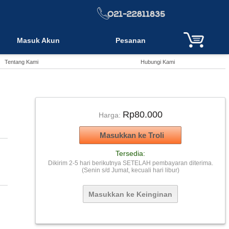
Masuk Akun
Pesanan
Tentang Kami
Hubungi Kami
Rp80.000
Harga:
Tersedia:
Dikirim 2-5 hari berikutnya SETELAH pembayaran diterima.
(Senin s/d Jumat, kecuali hari libur)