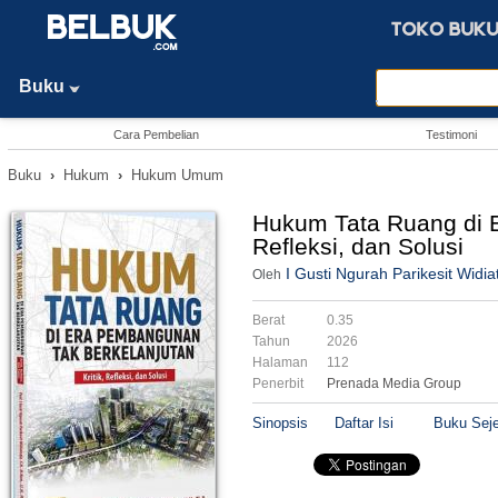
Buku
Cara Pembelian
Testimoni
Buku
›
Hukum
›
Hukum Umum
Hukum Tata Ruang di E
Refleksi, dan Solusi
I Gusti Ngurah Parikesit Widia
Oleh
Berat
0.35
Tahun
2026
Halaman
112
Penerbit
Prenada Media Group
Sinopsis
Daftar Isi
Buku Seje