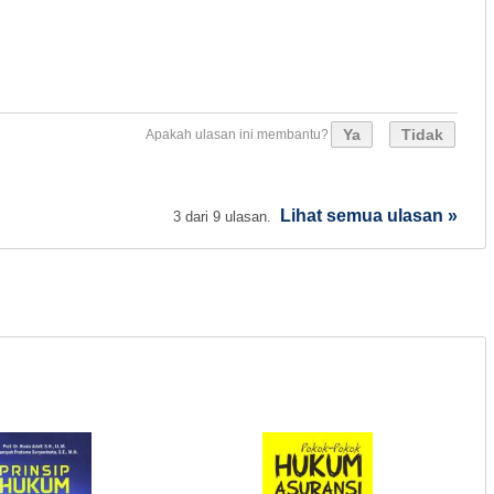
Ya
Tidak
Apakah ulasan ini membantu?
Lihat semua ulasan »
3 dari 9 ulasan.