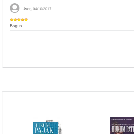
,
User
04/10/2017
Bagus