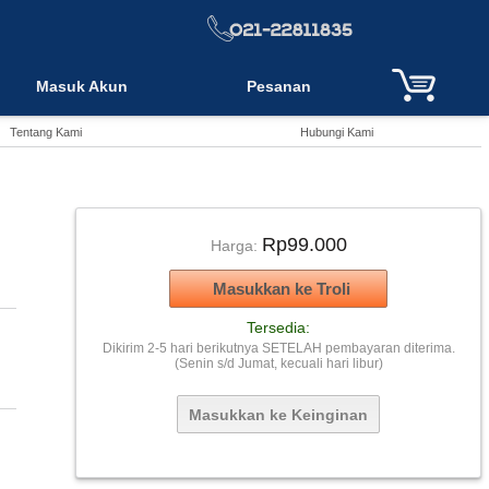
Masuk Akun
Pesanan
Tentang Kami
Hubungi Kami
Rp99.000
Harga:
Tersedia:
Dikirim 2-5 hari berikutnya SETELAH pembayaran diterima.
(Senin s/d Jumat, kecuali hari libur)