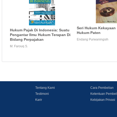
Seri Hukum Kekayaan I
Hukum Pajak Di Indonesia: Suatu
Hukum Paten
Pengantar Ilmu Hukum Terapan Di
Bidang Perpajakan
Endang Purwaningsih
M. Farouq S.
Tentang Kami
Cara Pembelian
Testimoni
Ketentuan Pembel
Karir
Kebijakan Privasi