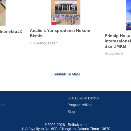
Analisis Yurisprudensi Hukum
ntelektual:
Bisnis
Prinsip Huk
Internasiona
H.P. Panggabean
dan UMKM
Huala Adolf
(
Kembali Ke Atas
)
Jual Buku di Belbuk
ian
Program Afiliasi
Blog
©2008-2026 - Belbuk.com
Jl. As'syafiiyah No. 60B, Cilangkap, Jakarta Timur 13870