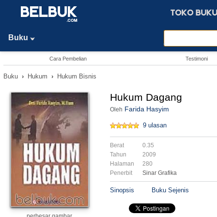
Buku
Cara Pembelian
Testimoni
Buku
›
Hukum
›
Hukum Bisnis
Hukum Dagang
Farida Hasyim
Oleh
9 ulasan
Berat
0.35
Tahun
2009
Halaman
280
Penerbit
Sinar Grafika
Sinopsis
Buku Sejenis
perbesar gambar