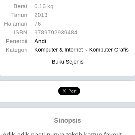
Berat
0.16 kg
Tahun
2013
Halaman
76
ISBN
9789792939484
Penerbit
Andi
Kategori
Komputer & Internet
Komputer Grafis
›
Buku Sejenis
Sinopsis
Adik-adik pasti punya tokoh kartun favorit