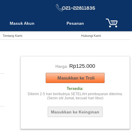
Masuk Akun
Pesanan
Tentang Kami
Hubungi Kami
Rp125.000
Harga:
Tersedia:
Dikirim 2-5 hari berikutnya SETELAH pembayaran diterima.
(Senin s/d Jumat, kecuali hari libur)