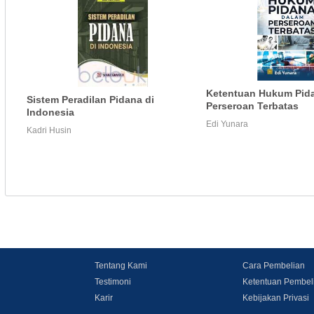
Ketentuan Hukum Pid
Sistem Peradilan Pidana di
Perseroan Terbatas
Indonesia
Edi Yunara
Kadri Husin
Tentang Kami
Cara Pembelian
Testimoni
Ketentuan Pembel
Karir
Kebijakan Privasi