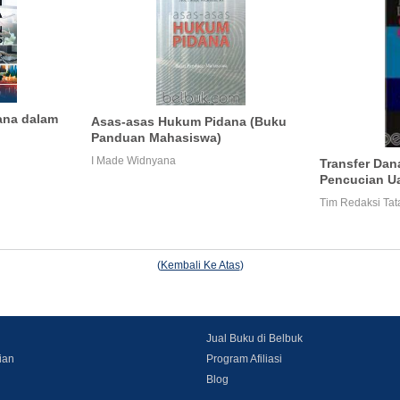
ana dalam
Asas-asas Hukum Pidana (Buku
Panduan Mahasiswa)
I Made Widnyana
Transfer Dan
Pencucian U
Tim Redaksi Ta
(
Kembali Ke Atas
)
Jual Buku di Belbuk
ian
Program Afiliasi
Blog