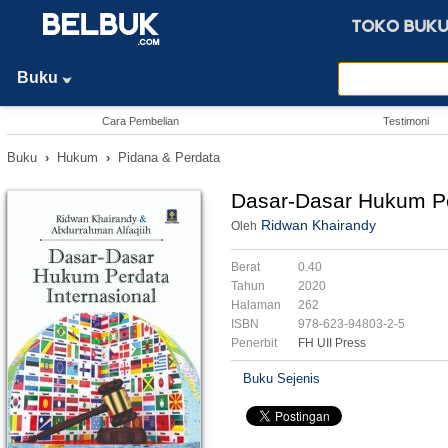
Buku
Cara Pembelian
Testimoni
Buku
›
Hukum
›
Pidana & Perdata
Dasar-Dasar Hukum Pe
Ridwan Khairandy
Oleh
Berat
0.40
Tahun
2020
Halaman
262
ISBN
978-623-94803-2-5
Penerbit
FH UII Press
Buku Sejenis