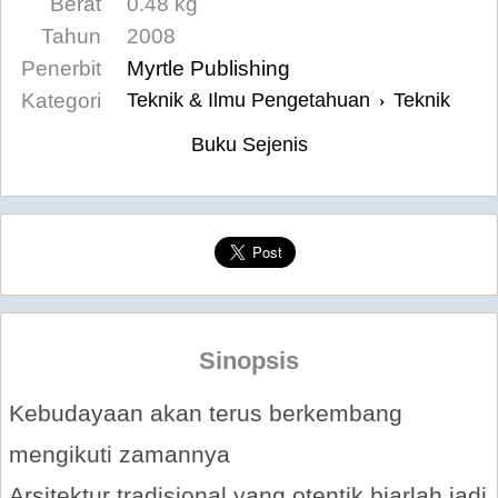
Berat
0.48 kg
Tahun
2008
Penerbit
Myrtle Publishing
Kategori
Teknik & Ilmu Pengetahuan
Teknik
›
Buku Sejenis
Sinopsis
Kebudayaan akan terus berkembang
mengikuti zamannya
Arsitektur tradisional yang otentik biarlah jadi