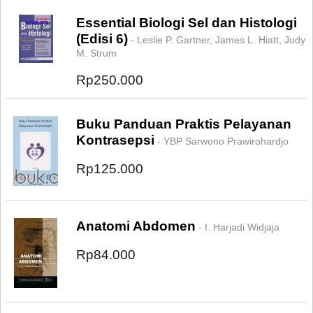
Essential Biologi Sel dan Histologi
(Edisi 6)
- Leslie P. Gartner, James L. Hiatt, Judy
M. Strum
Rp250.000
Buku Panduan Praktis Pelayanan
Kontrasepsi
- YBP Sarwono Prawirohardjo
Rp125.000
Anatomi Abdomen
- I. Harjadi Widjaja
Rp84.000