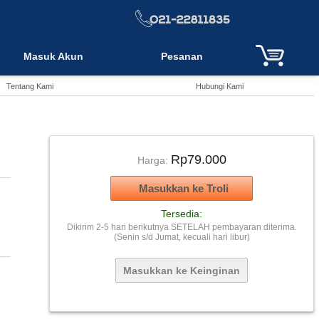
Masuk Akun
Pesanan
Tentang Kami
Hubungi Kami
Rp79.000
Harga:
Tersedia:
Dikirim 2-5 hari berikutnya SETELAH pembayaran diterima.
(Senin s/d Jumat, kecuali hari libur)