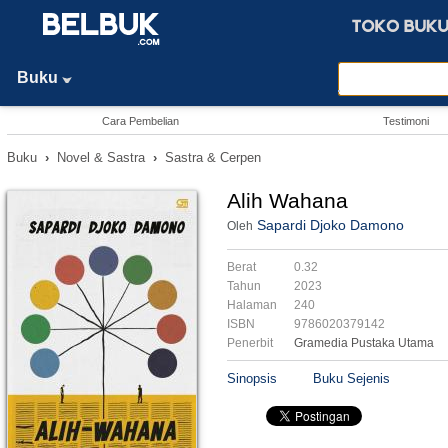
Buku
Cara Pembelian
Testimoni
Buku
›
Novel & Sastra
›
Sastra & Cerpen
Alih Wahana
Sapardi Djoko Damono
Oleh
Berat
0.32
Tahun
2023
Halaman
240
ISBN
9786020379142
Penerbit
Gramedia Pustaka Utama
Sinopsis
Buku Sejenis