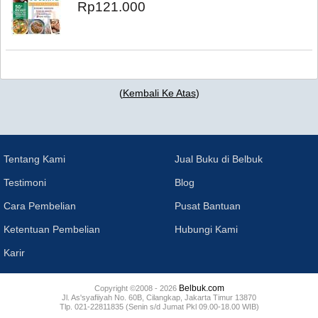
Rp121.000
(
Kembali Ke Atas
)
Tentang Kami
Jual Buku di Belbuk
Testimoni
Blog
Cara Pembelian
Pusat Bantuan
Ketentuan Pembelian
Hubungi Kami
Karir
Belbuk.com
Copyright ©2008 - 2026
Jl. As'syafiiyah No. 60B, Cilangkap, Jakarta Timur 13870
Tlp. 021-22811835 (Senin s/d Jumat Pkl 09.00-18.00 WIB)