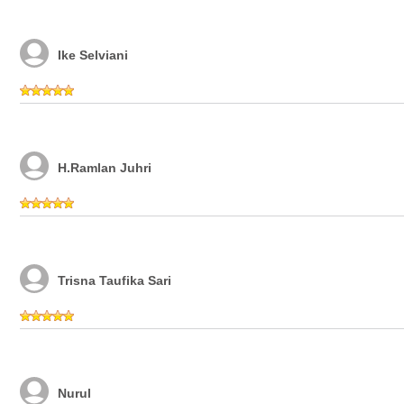
Ike Selviani
H.Ramlan Juhri
Trisna Taufika Sari
Nurul