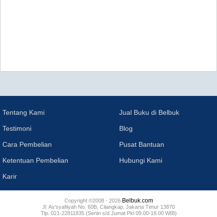
Tentang Kami
Jual Buku di Belbuk
Testimoni
Blog
Cara Pembelian
Pusat Bantuan
Ketentuan Pembelian
Hubungi Kami
Karir
Belbuk.com
Copyright ©2008 - 2026
Jl. As'syafiiyah No. 60B, Cilangkap, Jakarta Timur 13870
Tlp. 021-22811835 (Senin s/d Jumat Pkl 09.00-18.00 WIB)