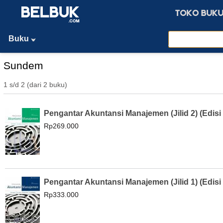
Buku
Sundem
1 s/d 2 (dari 2 buku)
Pengantar Akuntansi Manajemen (Jilid 2) (Edisi
Rp269.000
Pengantar Akuntansi Manajemen (Jilid 1) (Edisi
Rp333.000