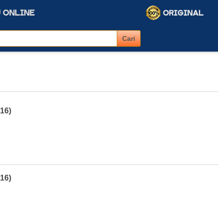
 16)
 16)