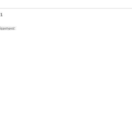
1
isement: