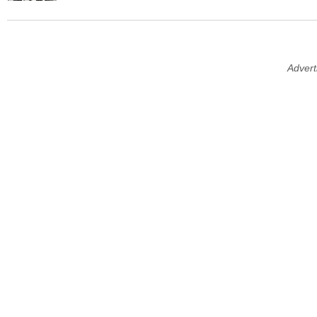
Advert