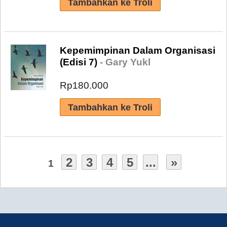
Kepemimpinan Dalam Organisasi
(Edisi 7)
- Gary Yukl
Rp180.000
2
3
4
5
...
»
1