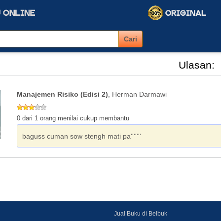
Ulasan:
Manajemen Risiko (Edisi 2)
, Herman Darmawi
0 dari 1 orang menilai cukup membantu
baguss cuman sow stengh mati pa'''''''
Jual Buku di Belbuk