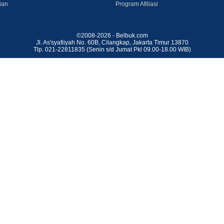
ian
Program Afiliasi
©2008-2026 - Belbuk.com
Jl. As'syafiiyah No. 60B, Cilangkap, Jakarta Timur 13870
Tlp. 021-22811835 (Senin s/d Jumat Pkl 09.00-18.00 WIB)