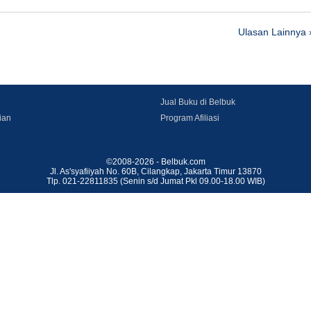
Ulasan Lainnya 
Jual Buku di Belbuk
ian
Program Afiliasi
©2008-2026 - Belbuk.com
Jl. As'syafiiyah No. 60B, Cilangkap, Jakarta Timur 13870
Tlp. 021-22811835 (Senin s/d Jumat Pkl 09.00-18.00 WIB)