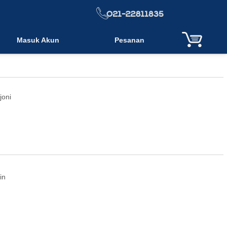
Masuk Akun
Pesanan
sjoni
in