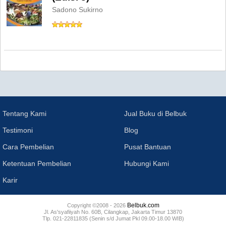
Sadono Sukirno
Tentang Kami
Jual Buku di Belbuk
Testimoni
Blog
Cara Pembelian
Pusat Bantuan
Ketentuan Pembelian
Hubungi Kami
Karir
Belbuk.com
Copyright ©2008 - 2026
Jl. As'syafiiyah No. 60B, Cilangkap, Jakarta Timur 13870
Tlp. 021-22811835 (Senin s/d Jumat Pkl 09.00-18.00 WIB)