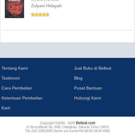
Zulyani Hidayah
Tentang Kami
Jual Buku di Belbuk
Testimoni
Blog
Cara Pembelian
Pusat Bantuan
Ketentuan Pembelian
Hubungi Kami
Karir
Belbuk.com
Copyright ©2008 - 2026
Jl. As'syafiiyah No. 60B, Cilangkap, Jakarta Timur 13870
Tlp. 021-22811835 (Senin s/d Jumat Pkl 09.00-18.00 WIB)