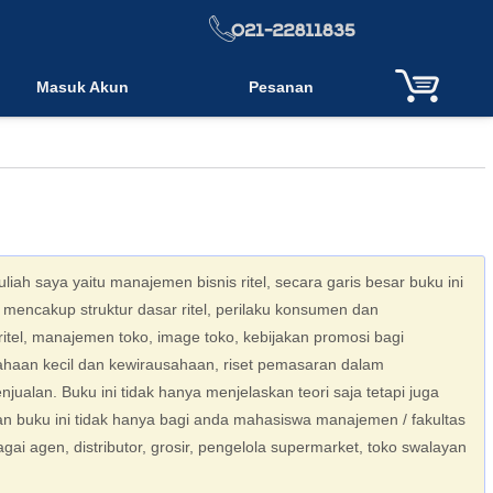
Masuk Akun
Pesanan
iah saya yaitu manajemen bisnis ritel, secara garis besar buku ini
 mencakup struktur dasar ritel, perilaku konsumen dan
ritel, manajemen toko, image toko, kebijakan promosi bagi
haan kecil dan kewirausahaan, riset pemasaran dalam
alan. Buku ini tidak hanya menjelaskan teori saja tetapi juga
an buku ini tidak hanya bagi anda mahasiswa manajemen / fakultas
gai agen, distributor, grosir, pengelola supermarket, toko swalayan