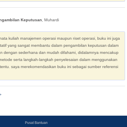
engambilan Keputusan
, Muhardi
mata kuliah manajemen operasi maupun riset operasi, buku ini juga
tatif yang sangat membantu dalam pengambilan keputusan dalam
ikan dengan sederhana dan mudah difahami, didalamnya mencakup
 metode serta langkah-langkah penyelesaian dalam menggunakan
rtentu. saya merekomendasikan buku ini sebagai sumber referensi
»
Pusat Bantuan