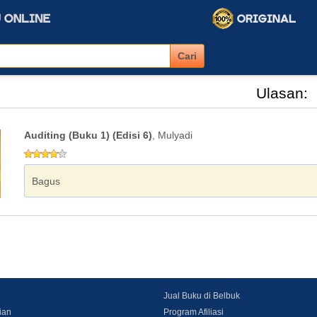
Ulasan:
Auditing (Buku 1) (Edisi 6)
, Mulyadi
Bagus
Jual Buku di Belbuk
ian
Program Afiliasi