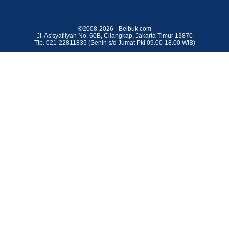
©2008-2026 - Belbuk.com
Jl. As'syafiiyah No. 60B, Cilangkap, Jakarta Timur 13870
Tlp. 021-22811835 (Senin s/d Jumat Pkl 09.00-18.00 WIB)