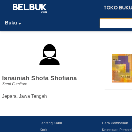
Buku
Isnainiah Shofa Shofiana
Semi Furniture
Jepara, Jawa Tengah
Tentang Kami
Cara Pembelian
Karir
Ketentuan Pembel