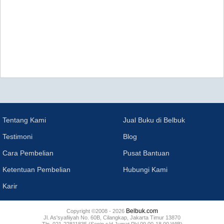
Tentang Kami
Jual Buku di Belbuk
Testimoni
Blog
Cara Pembelian
Pusat Bantuan
Ketentuan Pembelian
Hubungi Kami
Karir
Belbuk.com
Copyright ©2008 - 2026
Jl. As'syafiiyah No. 60B, Cilangkap, Jakarta Timur 13870
Tlp. 021-22811835 (Senin s/d Jumat Pkl 09.00-18.00 WIB)