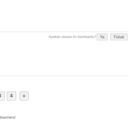
Ya
Tidak
Apakah ulasan ini membantu?
3
4
»
tisement: