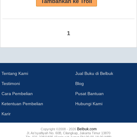
1
Tentang Kami
Jual Buku di Belbuk
Testimoni
Blog
Cara Pembelian
Pusat Bantuan
Ketentuan Pembelian
Hubungi Kami
Karir
Belbuk.com
Copyright ©2008 - 2026
Jl. As'syafiiyah No. 60B, Cilangkap, Jakarta Timur 13870
Tlp. 021-22811835 (Senin s/d Jumat Pkl 09.00-18.00 WIB)