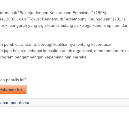
t, termasuk "Bekerja dengan Kecerdasan Emosional" (1998),
ee, 2002), dan "Fokus: Pengemudi Tersembunyi Keunggulan" (2013).
iliki pengaruh yang signifikan di bidang psikologi, kepemimpinan, dan
an pembicara utama, berbagi keahliannya tentang kecerdasan
ia juga bekerja sebagai konsultan untuk organisasi, membantu mereka
am program pengembangan kepemimpinan mereka.
a penulis ini?
Halaman Ini
aman penulis »»