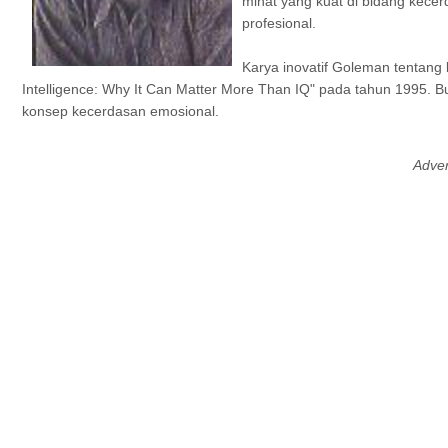
minat yang kuat di bidang kece
profesional.
Karya inovatif Goleman tentan
Intelligence: Why It Can Matter More Than IQ" pada tahun 1995. B
konsep kecerdasan emosional.
Adver