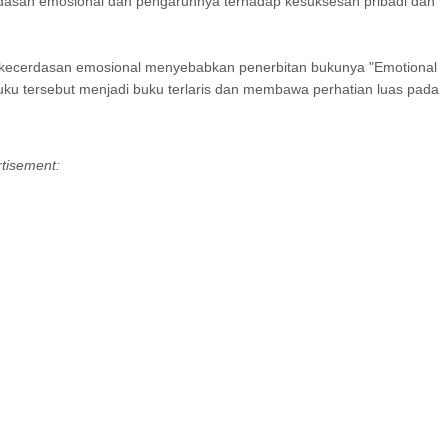
rdasan emosional dan pengaruhnya terhadap kesuksesan pribadi dan
g kecerdasan emosional menyebabkan penerbitan bukunya "Emotional
uku tersebut menjadi buku terlaris dan membawa perhatian luas pada
tisement: