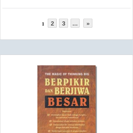
2
3
...
»
1