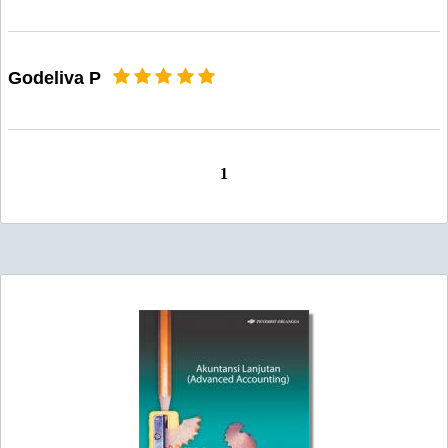
Godeliva P
1