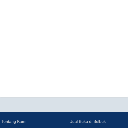
Tentang Kami
Jual Buku di Belbuk