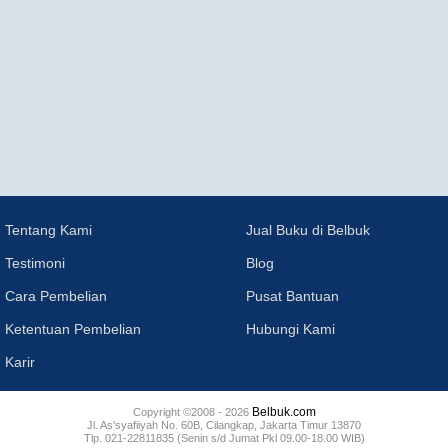
Tentang Kami
Jual Buku di Belbuk
Testimoni
Blog
Cara Pembelian
Pusat Bantuan
Ketentuan Pembelian
Hubungi Kami
Karir
Belbuk.com
Copyright ©2008 - 2026
Jl. As'syafiiyah No. 60B, Cilangkap, Jakarta Timur 13870
Tlp. 021-22811835 (Senin s/d Jumat Pkl 09.00-18.00 WIB)