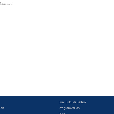
isement:
Jual Buku di Belbuk
ian
Program Afiliasi