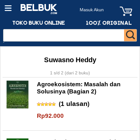
Masuk Akun
Suwasno Heddy
1 s/d 2 (dari 2 buku)
Agroekosistem: Masalah dan
Solusinya (Bagian 2)
1 ulasan
(
)
Rp92.000