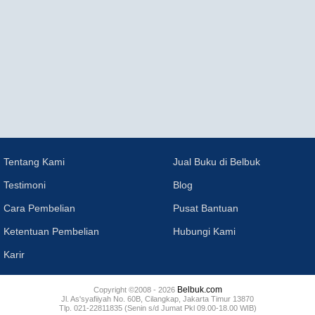
Tentang Kami
Jual Buku di Belbuk
Testimoni
Blog
Cara Pembelian
Pusat Bantuan
Ketentuan Pembelian
Hubungi Kami
Karir
Belbuk.com
Copyright ©2008 - 2026
Jl. As'syafiiyah No. 60B, Cilangkap, Jakarta Timur 13870
Tlp. 021-22811835 (Senin s/d Jumat Pkl 09.00-18.00 WIB)