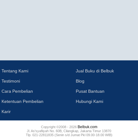
Tentang Kami
Jual Buku di Belbuk
Testimoni
Blog
Cara Pembelian
Pusat Bantuan
Ketentuan Pembelian
Hubungi Kami
Karir
Belbuk.com
Copyright ©2008 - 2026
Jl. As'syafiiyah No. 60B, Cilangkap, Jakarta Timur 13870
Tlp. 021-22811835 (Senin s/d Jumat Pkl 09.00-18.00 WIB)