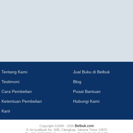
Tentang Kami
Jual Buku di Belbuk
Testimoni
Blog
Cara Pembelian
Pusat Bantuan
Ketentuan Pembelian
Hubungi Kami
Karir
Belbuk.com
Copyright ©2008 - 2026
Jl. As'syafiiyah No. 60B, Cilangkap, Jakarta Timur 13870