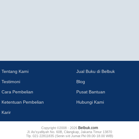
Tentang Kami
Jual Buku di Belbuk
Testimoni
Blog
Cara Pembelian
Pusat Bantuan
Ketentuan Pembelian
Hubungi Kami
Karir
Belbuk.com
Copyright ©2008 - 2026
Jl. As'syafiiyah No. 60B, Cilangkap, Jakarta Timur 13870
Tlp. 021-22811835 (Senin s/d Jumat Pkl 09.00-18.00 WIB)