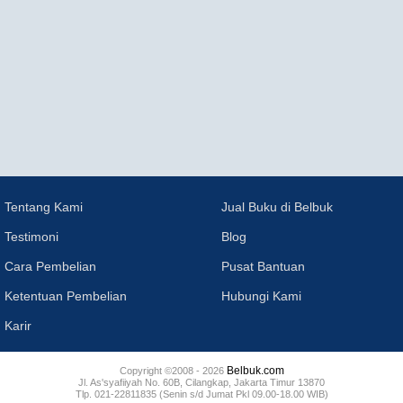
Tentang Kami
Jual Buku di Belbuk
Testimoni
Blog
Cara Pembelian
Pusat Bantuan
Ketentuan Pembelian
Hubungi Kami
Karir
Belbuk.com
Copyright ©2008 - 2026
Jl. As'syafiiyah No. 60B, Cilangkap, Jakarta Timur 13870
Tlp. 021-22811835 (Senin s/d Jumat Pkl 09.00-18.00 WIB)