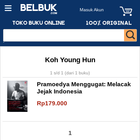
Masuk Akun
Koh Young Hun
1 s/d 1 (dari 1 buku)
Pramoedya Menggugat: Melacak
Jejak Indonesia
Rp179.000
1